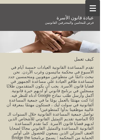
عيادة قانون الأسرة
فرص للمحامين والمحترفين القانونيين
كيف تعمل
تقدم المساعدة القانونية العيادات خمسة أيام في
الأسبوع في محكمة ماثيسون وغرب الأردن. نحن
نبحث دائمًا عن متطوعين موهوبين ومتحمسين جدد
لمساعدة طاقم العيادة على مساعدة الجمهور في
قضايا قانون الأسرة. يجب أن يكون المتقدمون طلابًا
مسجلين في برنامج قانوني أو لديهم خبرة قانونية.
أكمل وأرسل طلب نماذج Google أدناه للنظر فيه.
إذا كنت مهتمًا بالعمل يومًا ما في جمعية المساعدة
القانونية في سولت ليك ، فستكون مهتمًا بمعرفة أن
غالبية موظفينا بدأوا كمتطوعين!
تواصل جمعية المساعدة القانونية خلال السنوات الـ
93 الماضية تقديم التمثيل القانوني للأشخاص الذين
لديهم قضايا قانون الأسرة. كما تقدم المساعدة
القانونية المساعدة والتمثيل القانوني مجانًا لضحايا
العنف المنزلي الذين يسعون للحصول على أوامر
الحماية من المحكمة ؛ يسمح برنامجنا Bridge the