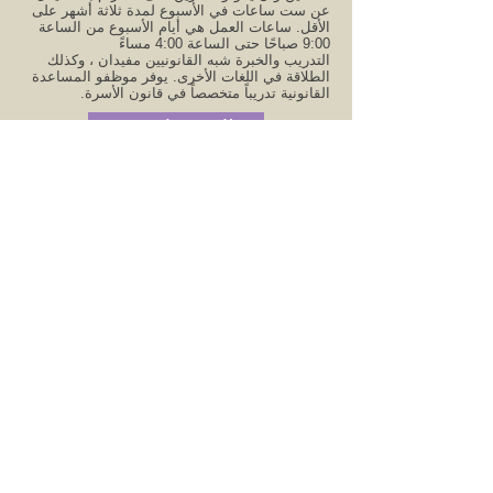
عن ست ساعات في الأسبوع لمدة ثلاثة أشهر على
الأقل. ساعات العمل هي أيام الأسبوع من الساعة
9:00 صباحًا حتى الساعة 4:00 مساءً
التدريب والخبرة شبه القانونيين مفيدان ، وكذلك
الطلاقة في اللغات الأخرى. يوفر موظفو المساعدة
القانونية تدريباً متخصصاً في قانون الأسرة.
التسجيل من
النماذج الورقية
حزمة المتطوعين
(طلب ورقي ، عقد تطوعي ،
نموذج شكوى)
عقد التطوع
العودة إلى صفحة التطوع