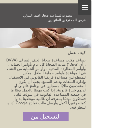
متطوعة لمساعدة ضحايا العنف المنزلي
فرص للمحترفين القانونيين
كيف تعمل
يساعد مكتب مساعدة ضحايا العنف المنزلي (DVVA
، أي "Diva") مئات الضحايا كل عام بأوامر الحماية ،
وأوامر المطاردة المدنية ، وأوامر الحماية من العنف
في المواعدة وأوامر حماية الطفل. يمكن
للمتطوعين مساعدة فريقنا القانوني في الاستقبال
وإدارة الملفات ودعم السمع. يجب أن يكون
المتقدمون طلابًا مسجلين في برنامج قانوني أو
لديهم خبرة قانونية. إذا كنت مهتمًا بالعمل يومًا ما
في جمعية المساعدة القانونية في سولت ليك ،
فستكون مهتمًا بمعرفة أن غالبية موظفينا بدأوا
كمتطوعين! أكمل وأرسل طلب نماذج Google أدناه
للنظر فيه.
التسجيل من